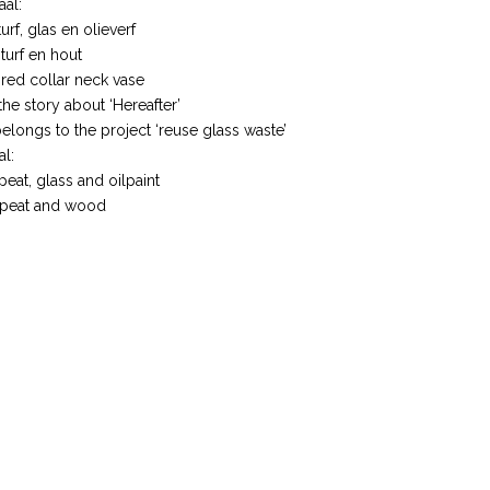
aal:
turf, glas en olieverf
 turf en hout
 red collar neck vase
he story about ‘Hereafter’
elongs to the project ‘reuse glass waste’
al:
peat, glass and oilpaint
: peat and wood