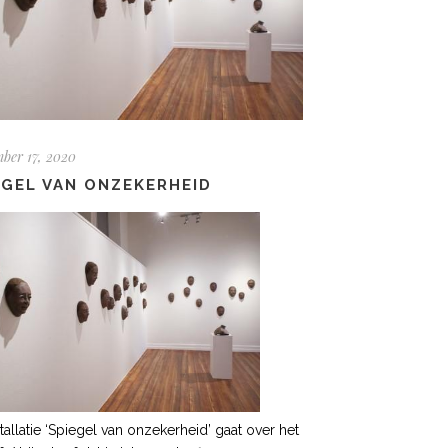
ber 17, 2020
EGEL VAN ONZEKERHEID
tallatie ‘Spiegel van onzekerheid’ gaat over het