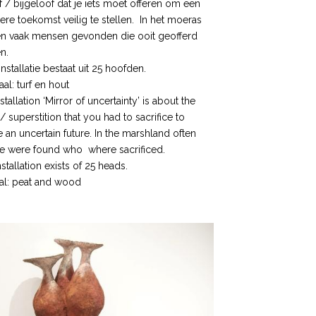
 / bijgeloof dat je iets moet offeren om een
re toekomst veilig te stellen. In het moeras
n vaak mensen gevonden die ooit geofferd
n.
nstallatie bestaat uit 25 hoofden.
aal: turf en hout
stallation ‘Mirror of uncertainty’ is about the
 / superstition that you had to sacrifice to
 an uncertain future. In the marshland often
e were found who where sacrificed.
nstallation exists of 25 heads.
ial: peat and wood