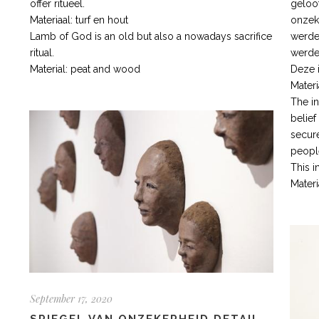
offer ritueel.
geloof
Materiaal: turf en hout
onzeke
Lamb of God is an old but also a nowadays sacrifice
werde
ritual.
werde
Material: peat and wood
Deze i
Materi
The in
belief
secure
peopl
This i
Mater
September 17, 2020