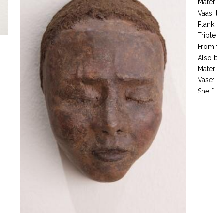
Materi
Vaas: 
Plank:
Triple
From t
Also b
Materi
Vase: 
Shelf