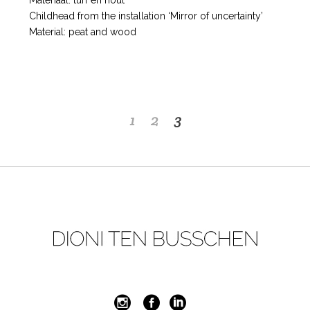
Materiaal: turf en hout
Childhead from the installation ‘Mirror of uncertainty’
Material: peat and wood
1
2
3